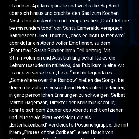
ständigen Applaus glänzte und wuchs die Big Band
über sich hinaus und brachte den Saal zum Kochen.
Nach dem druckvollen und temporeichen „Don´t let me
be missunderstood“ von Santa Esmeralda versprach
Bandleader Oliver Thorben, „dass es nicht lauter wird“
aber dafür ein Abend voller Emotionen, zu dem
„Frontfrau“ Sarah Schnier ihren Teil beitrug. Mit
Stimmvolumen und Ausstrahlung schaffte es die
Lehramtsstudentin mühelos, das Publikum in eine Art
Trance zu versetzen. „Fever“ und ihr legendäres
„Somewhere over the Rainbow“ hießen die Songs, bei
denen die Zuhörer ausreichend Gelegenheit bekamen,
in ganz persönlichen Erinnungen zu schwelgen. Selbst
Martin Hagemann, Direktor der Kreismusikschule,
konnte sich dem Zauber des Abends nicht entziehen
und leitete als Pirat verkleidet die als
„Enterhakenband“ verkleidete Posaunengruppe, die mit
ihrem „Pirates of the Caribean“, einen Hauch von