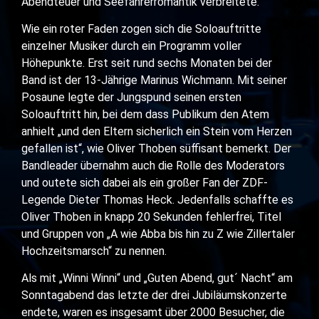
Abendteuer und Seefahrerromantik verbreitete.
Wie ein roter Faden zogen sich die Soloauftritte
einzelner Musiker durch ein Programm voller
Höhepunkte. Erst seit rund sechs Monaten bei der
Band ist der 13-Jährige Marinus Wichmann. Mit seiner
Posaune legte der Jungspund seinen ersten
Soloauftritt hin, bei dem dass Publikum den Atem
anhielt „und den Eltern sicherlich ein Stein vom Herzen
gefallen ist“, wie Oliver Thoben süffisant bemerkt. Der
Bandleader übernahm auch die Rolle des Moderators
und outete sich dabei als ein großer Fan der ZDF-
Legende Dieter Thomas Heck. Jedenfalls schaffte es
Oliver Thoben in knapp 20 Sekunden fehlerfrei, Titel
und Gruppen von „A wie Abba bis hin zu Z wie Zillertaler
Hochzeitsmarsch“ zu nennen.
Als mit „Winni Winni“ und „Guten Abend, gut´ Nacht“ am
Sonntagabend das letzte der drei Jubiläumskonzerte
endete, waren es insgesamt über 2000 Besucher, die