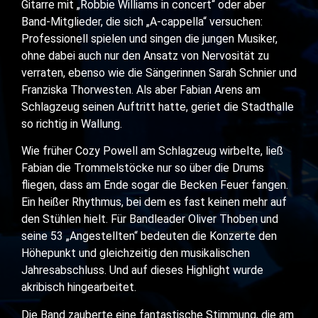
Gitarre mit „Robbie Williams in concert“ oder aber
Band-Mitglieder, die sich „A-cappella“ versuchen:
Professionell spielen und singen die jungen Musiker,
ohne dabei auch nur den Ansatz von Nervosität zu
verraten, ebenso wie die Sängerinnen Sarah Schnier und
Franziska Thorwesten. Als aber Fabian Arens am
Schlagzeug seinen Auftritt hatte, geriet die Stadthalle
so richtig in Wallung.
Wie früher Cozy Powell am Schlagzeug wirbelte, ließ
Fabian die Trommelstöcke nur so über die Drums
fliegen, dass am Ende sogar die Becken Feuer fangen.
Ein heißer Rhythmus, bei dem es fast keinen mehr auf
den Stühlen hielt. Für Bandleader Oliver Thoben und
seine 53 „Angestellten“ bedeuten die Konzerte den
Höhepunkt und gleichzeitig den musikalischen
Jahresabschluss. Und auf dieses Highlight wurde
akribisch hingearbeitet.
Die Band zauberte eine fantastische Stimmung, die am