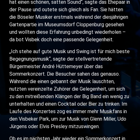
hat einen schönen, satten Sound“, sagte das Ehepaar in
der Pause und outete sich gleich als Fan. Sie hätten
die Böseler Musiker erstmals während der diesjährigen
Gartenpartie im Museumsdorf Cloppenburg gesehen
und wollten diese Erfahrung unbedingt wiederholen –
da bot Visbek doch eine passende Gelegenheit.
„Ich stehe auf gute Musik und Swing ist für mich beste
Begegnungsmusik“, sagte der stellvertretende
Bürgermeister André Hüttemeyer über das
Sommerkonzert. Die Besucher sahen das genauso.
Während die einen gebannt der Musik lauschten,
nutzten vereinzelte Zuhörer die Gelegenheit, um sich
zu den mitreißenden Klängen der Big Band ein wenig zu
unterhalten und einen Cocktail oder Bier zu trinken. Im
Laufe des Konzertes zog es immer mehr Musikfans in
den Visbeker Park, um zur Musik von Glenn Miller, Udo
Jürgens oder Elvis Presley mitzuswingen.
Ob es im nächsten Jahr wieder ein Sommerkonzert in